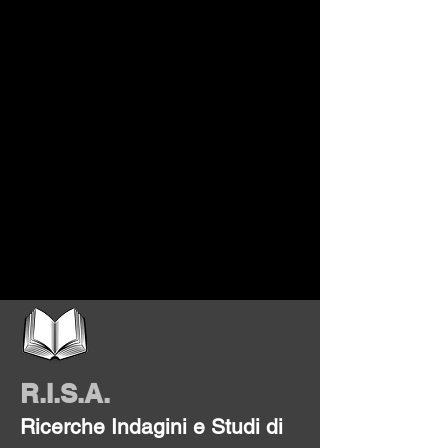
R.I
.S.A.
Ri
cerche Indagini e Studi di