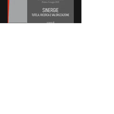
SINERGIE - Tutela, ricerca e
valorizzazione
Prezzo
0,00 €
IVA inclusa
Aggiungi al carrello