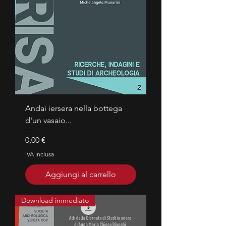
Andai iersera nella bottega
d'un vasaio...
Prezzo
0,00 €
IVA inclusa
Aggiungi al carrello
Download immediato