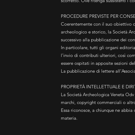
scorretto. Ove ritenga sussistenti i 
PROCEDURE PREVISTE PER CONSEN
Coerentemente con il suo obiettivo di
archeologico e storico, la Società Arc
successivo alla pubblicazione dei cont
In particolare, tutti gli organi edito
l’invio di contributi ulteriori, così 
essere ospitati in apposite sezioni del
La pubblicazione di lettere all’Associa
PROPRIETÀ INTELLETTUALE E DIRI
La Società Archeologica Veneta Odv ris
marchi, copyright commerciali o altr
Essa riconosce, a chiunque ne abbia dir
materia.