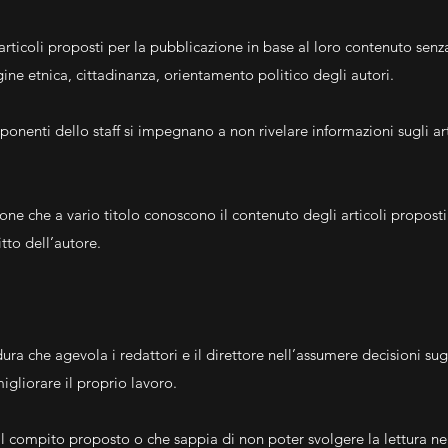
i articoli proposti per la pubblicazione in base al loro contenuto senz
ine etnica, cittadinanza, orientamento politico degli autori.
omponenti dello staff si impegnano a non rivelare informazioni sugli ar
ersone che a vario titolo conoscono il contenuto degli articoli propos
itto dell’autore.
ura che agevola i redattori e il direttore nell’assumere decisioni sugl
igliorare il proprio lavoro.
al compito proposto o che sappia di non poter svolgere la lettura nei