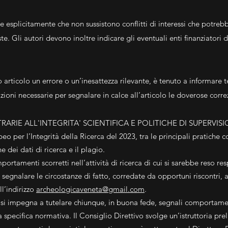
re esplicitamente che non sussistono conflitti di interessi che potrebb
te. Gli autori devono inoltre indicare gli eventuali enti finanziatori 
articolo un errore o un’inesattezza rilevante, è tenuto a informare 
mazioni necessarie per segnalare in calce all’articolo le doverose corre
RIE ALL'INTEGRITA' SCIENTIFICA E POLITICHE DI SUPERVISI
per l’Integrità della Ricerca del 2023, tra le principali pratiche cont
e dei dati di ricerca e il plagio.
mportamenti scorretti nell’attività di ricerca di cui si sarebbe reso
 segnalare le circostanze di fatto, corredate da opportuni riscontri, 
l’indirizzo
archeologicaveneta@gmail.com
.
i impegna a tutelare chiunque, in buona fede, segnali comportamenti
a specifica normativa. Il Consiglio Direttivo svolge un’istruttoria p