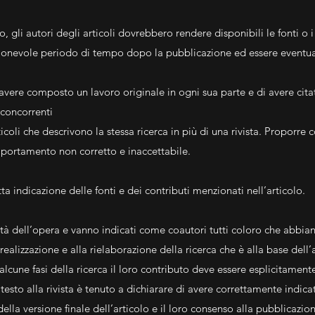
, gli autori degli articoli dovrebbero rendere disponibili le fonti o i d
ionevole periodo di tempo dopo la pubblicazione ed essere eventual
avere composto un lavoro originale in ogni sua parte e di avere citato t
 concorrenti
coli che descrivono la stessa ricerca in più di una rivista. Proporr
omportamento non corretto e inaccettabile.
ta indicazione delle fonti e dei contributi menzionati nell’articolo.
ità dell’opera e vanno indicati come coautori tutti coloro che abbian
 realizzazione e alla rielaborazione della ricerca che è alla base dell
lcune fasi della ricerca il loro contributo deve essere esplicitament
l testo alla rivista è tenuto a dichiarare di avere correttamente indicato
lla versione finale dell’articolo e il loro consenso alla pubblicazion