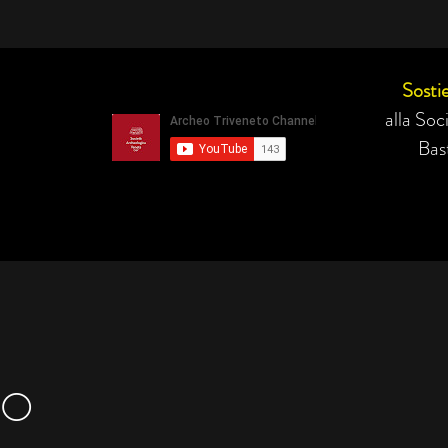
Sostie
alla So
Bast
CO