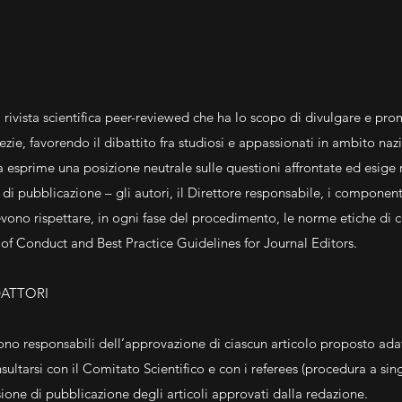
 rivista scientifica peer-reviewed che ha lo scopo di divulgare e pr
nezie, favorendo il dibattito fra studiosi e appassionati in ambito na
ta esprime una posizione neutrale sulle questioni affrontate ed esige 
o di pubblicazione – gli autori, il Direttore responsabile, i componen
devono rispettare, in ogni fase del procedimento, le norme etiche di
f Conduct and Best Practice Guidelines for Journal Editors.
DATTORI
ono responsabili dell’approvazione di ciascun articolo proposto adatt
ltarsi con il Comitato Scientifico e con i referees (procedura a sing
sione di pubblicazione degli articoli approvati dalla redazione.