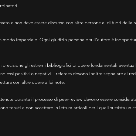
dinatori.
rvato e non deve essere discusso con altre persone al di fuori della r
n modo imparziale. Ogni giudizio personale sull’autore è inopportun
n precisione gli estremi bibliografici di opere fondamentali eventual
no essi positivi o negativi. I referees devono inoltre segnalare ai re
ettura con altre opere a lui note.
ottenute durante il processo di peer-review devono essere considerat
sono tenuti a non accettare in lettura articoli per i quali sussista un co