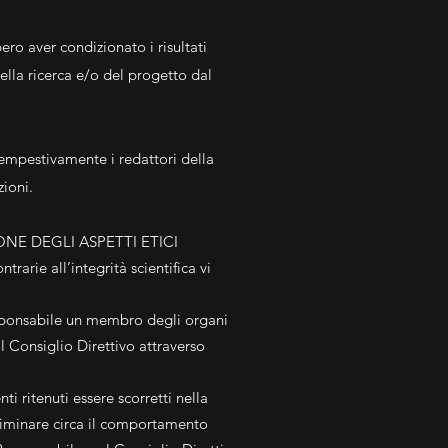
ero aver condizionato i risultati
della ricerca e/o del progetto dal
tempestivamente i redattori della
zioni.
ONE DEGLI ASPETTI ETICI
rarie all’integrità scientifica vi
 responsabile un membro degli organi
al Consiglio Direttivo attraverso
 ritenuti essere scorretti nella
reliminare circa il comportamento