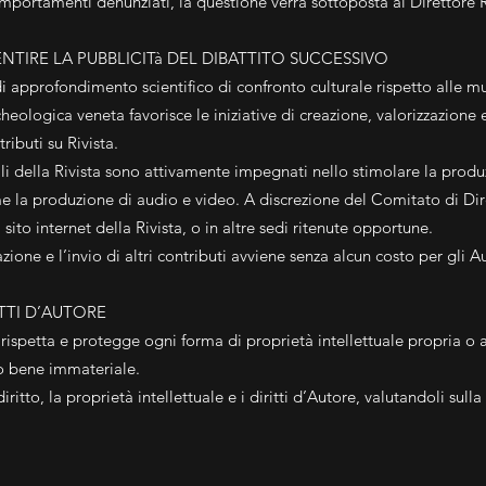
comportamenti denunziati, la questione verrà sottoposta al Direttore 
TIRE LA PUBBLICITà DEL DIBATTITO SUCCESSIVO
 approfondimento scientifico di confronto culturale rispetto alle mu
heologica veneta favorisce le iniziative di creazione, valorizzazione e
ributi su Rivista.
riali della Rivista sono attivamente impegnati nello stimolare la produ
come la produzione di audio e video. A discrezione del Comitato di Dir
 sito internet della Rivista, o in altre sedi ritenute opportune.
zione e l’invio di altri contributi avviene senza alcun costo per gli Au
TTI D’AUTORE
petta e protegge ogni forma di proprietà intellettuale propria o altrui
o bene immateriale.
itto, la proprietà intellettuale e i diritti d’Autore, valutandoli sull