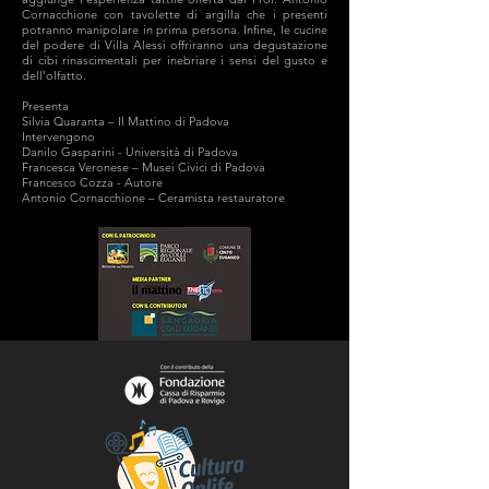
Cornacchione con tavolette di argilla che i presenti
potranno manipolare in prima persona. Infine, le cucine
del podere di Villa Alessi offriranno una degustazione
di cibi rinascimentali per inebriare i sensi del gusto e
dell’olfatto.
Presenta
Silvia Quaranta – Il Mattino di Padova
Intervengono
Danilo Gasparini - Università di Padova
Francesca Veronese – Musei Civici di Padova
Francesco Cozza - Autore
Antonio Cornacchione – Ceramista restauratore