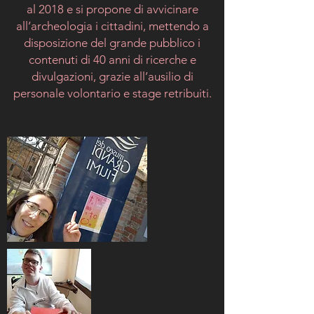
al 2018 e si propone di avvicinare
all’archeologia i cittadini, mettendo a
disposizione del grande pubblico i
contenuti di 40 anni di ricerche e
divulgazioni, grazie all’ausilio di
personale volontario e stage retribuiti.