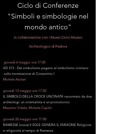
Ciclo di Conferenze
"Simboli e simbologie nel
mondo antico"
in collaborazione con i Musei Civici-Museo
Archeologico di Padova
giovedì 6 maggio ore 17.00
AD 313 - Dal simbolismo pagano al simbolismo cristiano
sulla monetazione di Costantino I
Michele Asolati
giovedì 13 maggio ore 17.00
IL SIMBOLO DELLA CROCE UNCINATA raccontato da due
archeologi: un orientalista e un protostorico
Massimo Vidale, Michele Cupitò
giovedì 20 maggio ore 17.00
RAMESSE (ossia) Il SOLE GENERA IL FARAONE Religione
e religiosità al tempo di Ramesse