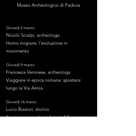
Museo Archeologico di Padova
Giovedì 2 marzo
Nicolò Scialpi, archeologo
Homo migrans: l’evoluzione in
movimento
Giovedì 9 marzo
Francesca Veronese, archeologa
Viaggiare in epoca romana: spostarsi
lungo la Via Annia
Giovedì 16 marzo
Lucio Biasiori, storico
Il primo uomo che vide tutto? Il viaggio
intorno al mondo di Francesco Carletti