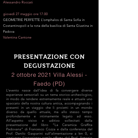
Alessandro Roccati
giovedì 27 maggio ore 17.00
GEOMETRIE PERFETTE L’omphalos di Santa Sofia in
Costantinopoli e la rota della basilica di Santa Giustina in
Padova
Valentina Cantone
PRESENTAZIONE CON
DEGUSTAZIONE
2 ottobre 2021 Villa Alessi -
Faedo (PD)
L’evento nasce dall’idea di fa convergere diverse
esperienze sensoriali su un tema storico-archeologico,
in modo da rendere estremamente reale e attuale uno
spaccato della nostra cultura antica, accompagnando i
presenti in un viaggio che li proietti in un mondo
diverso da quello attuale, ma allo stesso tempo
profondamente e intimamente legato ad esso.
All’aspetto visivo e uditivo sollecitati dalla
presentazione del libro “La Ceramica Graffita
Padovana” di Francesco Cozza e dalla conferenza del
Prof. Danilo Gasparini sull’alimentazione a km 0, si
aggiunge l’esperienza tattile offerta dal Prof. Antonio