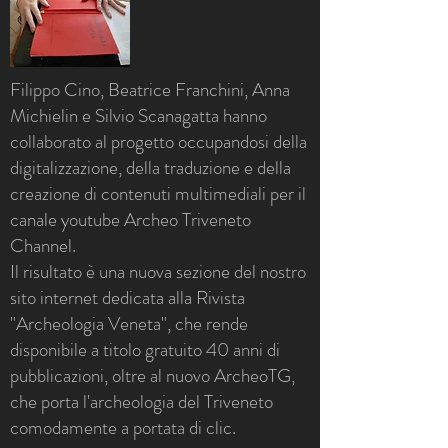
Filippo Cino, Beatrice Franchini, Anna
Michielin e Silvio Scanagatta hanno
collaborato al progetto occupandosi della
digitalizzazione, della traduzione e della
creazione di contenuti multimediali per il
canale youtube Archeo Triveneto
Channel.
Il risultato è una nuova sezione del nostro
sito internet dedicata alla Rivista
"Archeologia Veneta", che rende
disponibile a titolo gratuito 40 anni di
pubblicazioni, oltre al nuovo ArcheoTG,
che porta l'archeologia del Triveneto
comodamente a portata di clic.