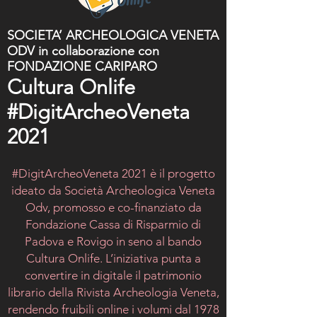
SOCIETA’ ARCHEOLOGICA VENETA
ODV in collaborazione con
FONDAZIONE CARIPARO
Cultura Onlife
#DigitArcheoVeneta
2021
#DigitArcheoVeneta 2021 è il progetto
ideato da Società Archeologica Veneta
Odv, promosso e co-finanziato da
Fondazione Cassa di Risparmio di
Padova e Rovigo in seno al bando
Cultura Onlife. L’iniziativa punta a
convertire in digitale il patrimonio
librario della Rivista Archeologia Veneta,
rendendo fruibili online i volumi dal 1978