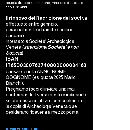
scuola di specializzazione, master o dottorato
fino a 28 anni.
soci
Il
rinnovo dell’iscrizione dei
va
effettuato entro gennaio,
personalmente o tramite bonifico
bancario
intestato a Societa' Archeologica
Veneta (
attenzione:
Societa'
e non
Società
)
IBAN:
IT65D0880762740000000034163
causale:
quota ANNO NOME
COGNOME (es. quota 2025 Mario
Bianchi).
Preghiamo i soci di inviare una mail
confermando il versamento e indicando
se preferiscono ritirare personalmente
la copia di Archeologia Veneta o se
desiderano riceverla a mezzo posta.
5 PER MILLE