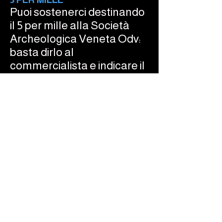
Puoi sostenerci destinando
il 5 per mille alla Società
Archeologica Veneta Odv:
basta dirlo al
commercialista e indicare il
codice fiscale
80009900285
!
Sostienici
con il
5 per mille
Sostienici destinando il 5 per
mille alla Società
Archeologica Veneta Odv:
basta indicare il codice
fiscale 80009900285!