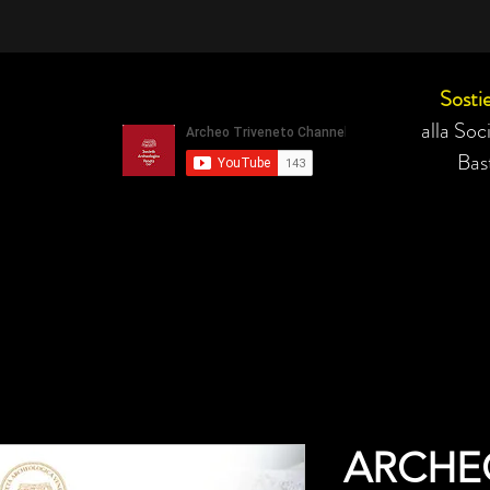
Sostie
alla So
Bast
ARCHE