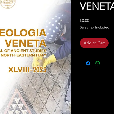
VENETA 
Price
€0.00
Sales Tax Included
Add to Cart