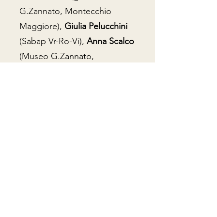
G.Zannato, Montecchio
Maggiore),
Giulia Pelucchini
(Sabap Vr-Ro-Vi),
Anna Scalco
(Museo G.Zannato,
Montecchio Maggiore),
Marisa Rigoni
(già SBAV):
Associazionismo, museo e
territorio nell'Ovest vicentino:
il caso del Sistema Museale
Agno-Chiampo.
17.00 – discussione
17.15 – chiusura e coffee
break
17.30 – ASSEMBLEA DEI