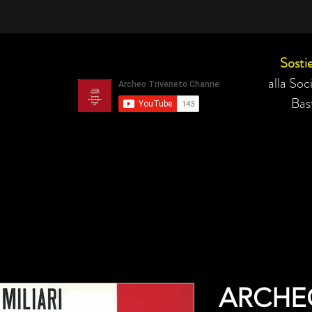
Sostie
alla So
Bast
ARCHE