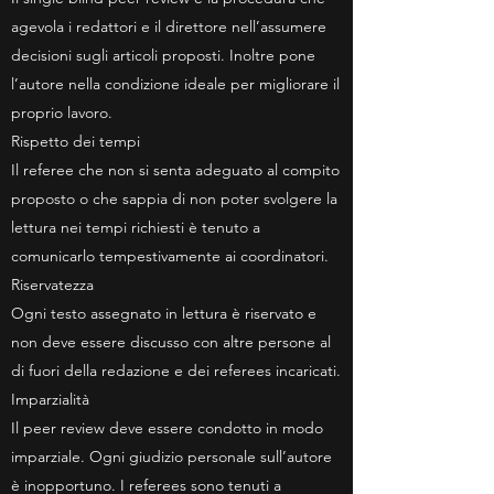
agevola i redattori e il direttore nell’assumere
decisioni sugli articoli proposti. Inoltre pone
l’autore nella condizione ideale per migliorare il
proprio lavoro.
Rispetto dei tempi
Il referee che non si senta adeguato al compito
proposto o che sappia di non poter svolgere la
lettura nei tempi richiesti è tenuto a
comunicarlo tempestivamente ai coordinatori.
Riservatezza
Ogni testo assegnato in lettura è riservato e
non deve essere discusso con altre persone al
di fuori della redazione e dei referees incaricati.
Imparzialità
Il peer review deve essere condotto in modo
imparziale. Ogni giudizio personale sull’autore
è inopportuno. I referees sono tenuti a