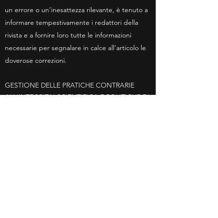
un errore o un’inesattezza rilevante, è tenuto a
informare tempestivamente i redattori della
rivista e a fornire loro tutte le informazioni
necessarie per segnalare in calce all’articolo le
doverose correzioni.
GESTIONE DELLE PRATICHE CONTRARIE
ALL'INTEGRITA' SCIENTIFICA E POLITICHE DI
SUPERVISIONE DEGLI ASPETTI ETICI
Secondo il Codice di Condotta Europeo per
l’Integrità della Ricerca del 2023, tra le
principali pratiche contrarie all’integrità
scientifica vi sono la fabbricazione e la
falsificazione dei dati di ricerca e il plagio.
Chiunque ravvisi la sussistenza di
comportamenti scorretti nell’attività di ricerca
di cui si sarebbe reso responsabile un membro
degli organi editoriali, un Autore o Revisore,