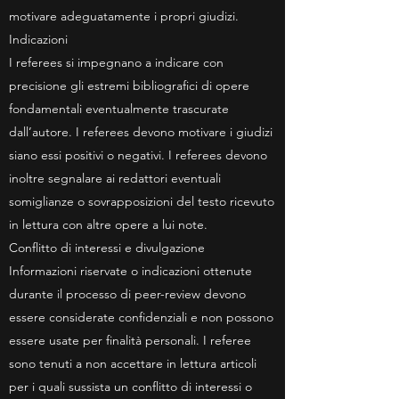
motivare adeguatamente i propri giudizi.
Indicazioni
I referees si impegnano a indicare con
precisione gli estremi bibliografici di opere
fondamentali eventualmente trascurate
dall’autore. I referees devono motivare i giudizi
siano essi positivi o negativi. I referees devono
inoltre segnalare ai redattori eventuali
somiglianze o sovrapposizioni del testo ricevuto
in lettura con altre opere a lui note.
Conflitto di interessi e divulgazione
Informazioni riservate o indicazioni ottenute
durante il processo di peer-review devono
essere considerate confidenziali e non possono
essere usate per finalità personali. I referee
sono tenuti a non accettare in lettura articoli
per i quali sussista un conflitto di interessi o