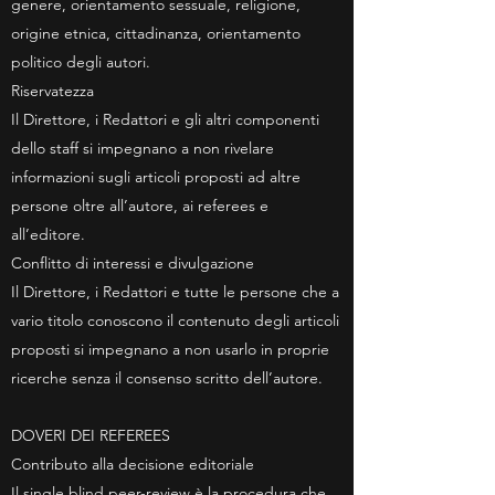
genere, orientamento sessuale, religione,
origine etnica, cittadinanza, orientamento
politico degli autori.
Riservatezza
Il Direttore, i Redattori e gli altri componenti
dello staff si impegnano a non rivelare
informazioni sugli articoli proposti ad altre
persone oltre all’autore, ai referees e
all’editore.
Conflitto di interessi e divulgazione
Il Direttore, i Redattori e tutte le persone che a
vario titolo conoscono il contenuto degli articoli
proposti si impegnano a non usarlo in proprie
ricerche senza il consenso scritto dell’autore.
DOVERI DEI REFEREES
Contributo alla decisione editoriale
Il single blind peer-review è la procedura che