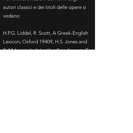
autori classici e dei titoli delle opere si
vedano:
H.P.G. Liddel, R. Scott, A Greek-English
Lexicon, Oxford 19409, H.S. Jones and
R. Mckenzie (eds.) with a Supplement, E.
A. Barber (ed.), Oxford 1968, pp. XVI-
XXXVIII;
Oxford Latin Dictionary, ed. P.G.W.
Glare (Combined edition), Oxford 1982,
pp. IX-XX, integrato con Ch.T. Lewis, Ch.
Short, Latin Dictionary, Oxford 1879, pp.
VI-XI.