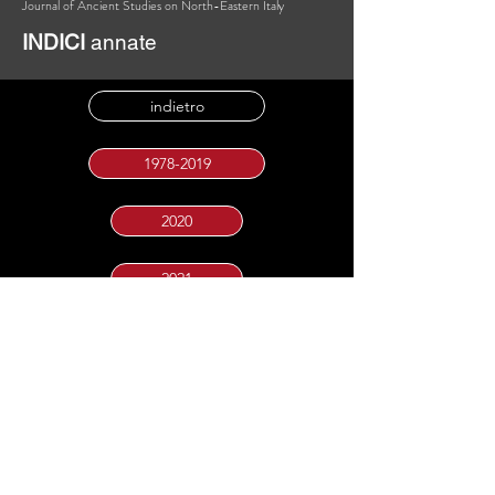
Journal of Ancient Studies on North-Eastern Italy
INDICI
annate
indietro
1978-2019
2020
2021
2022
2023
2024